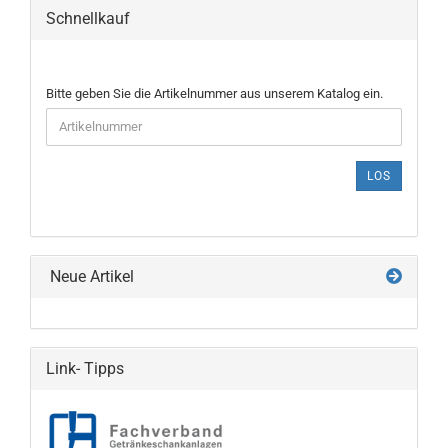
Schnellkauf
BITTE
Bitte geben Sie die Artikelnummer aus unserem Katalog ein.
GEBEN
SIE
DIE
ARTIKELNUMMER
LOS
AUS
UNSEREM
KATALOG
EIN.
Neue Artikel
Link- Tipps