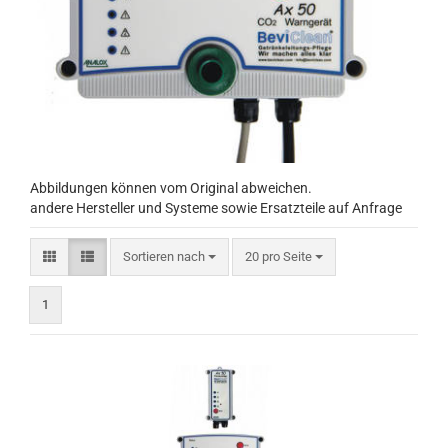
Abbildungen können vom Original abweichen.
andere Hersteller und Systeme sowie Ersatzteile auf Anfrage
Sortieren nach
pro Seite
Sortieren nach
20 pro Seite
1