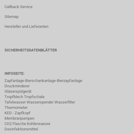
Callback Service
Sitemap
Hersteller und Lieferanten
SICHERHEITSDATENBLÄTTER
INFOSEITE:
Zapfanlage-Bierschankanlage-Bierzapfanlage
Druckminderer
Gläserspülgerät
Tropfblech Tropfschale
Tafelwasser Wasserspender Wasserfilter
Thermometer
KEG - Zapfkopf
Membranpumpen
CO2 Flasche Kohlensaeure
Desinfektionsmittel