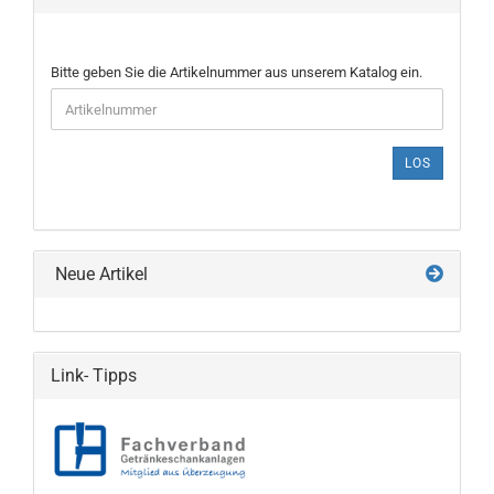
BITTE
Bitte geben Sie die Artikelnummer aus unserem Katalog ein.
GEBEN
SIE
DIE
ARTIKELNUMMER
LOS
AUS
UNSEREM
KATALOG
EIN.
Neue Artikel
Link- Tipps