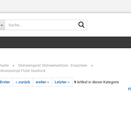
Suche...
»
»
tseite
Glühweingerät Glühweinerhitzer - Ersatzteile
branpumpe Flojet Gasdruck
minderer,Bierfassent
 Erster
« zurück
weiter »
Letzter »
9
Artikel in dieser Kategorie
F