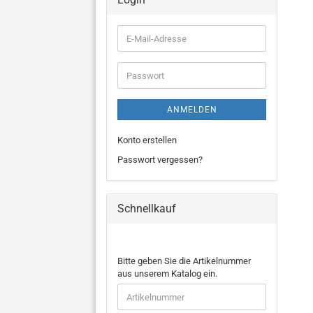
E-
Mail-
Adresse
Passwort
ANMELDEN
Konto erstellen
Passwort vergessen?
Schnellkauf
BITTE
Bitte geben Sie die Artikelnummer
GEBEN
aus unserem Katalog ein.
SIE
DIE
ARTIKELNUMMER