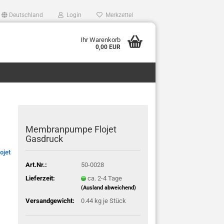
Deutschland
Login
Merkzettel
Ihr Warenkorb
0,00 EUR
Membranpumpe Flojet
lüfter,bierkuehler,bierleitungsreinigung,Bierpumpe,Bierschankanlage,Biersc
Gasdruck
lojet
Art.Nr.:
50-0028
Lieferzeit:
ca. 2-4 Tage
(Ausland abweichend)
Versandgewicht:
0.44
kg je Stück