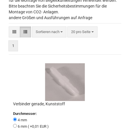
für die Montage von Begleitkühlleitungen verwendet werden.
Bitte beachten Sie die Sicherheitsbestimmungen für die
Montage von CO2- Anlagen.
andere Größen und Ausführungen auf Anfrage
Sortieren nach
pro Seite
Sortieren nach
20 pro Seite
1
Verbinder gerade, Kunststoff
Durchmesser:
4 mm
6 mm ( +0,01 EUR )