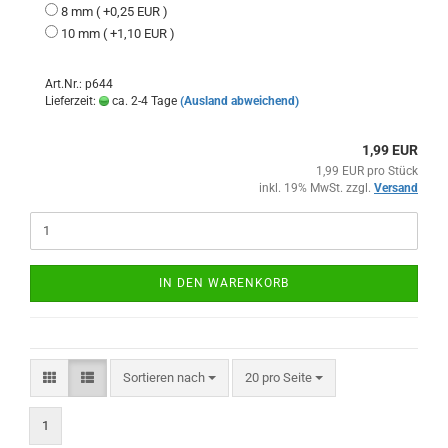
8 mm ( +0,25 EUR )
10 mm ( +1,10 EUR )
Art.Nr.: p644
Lieferzeit:
ca. 2-4 Tage
(Ausland abweichend)
1,99 EUR
1,99 EUR pro Stück
inkl. 19% MwSt. zzgl.
Versand
IN DEN WARENKORB
Sortieren nach
pro Seite
Sortieren nach
20 pro Seite
1