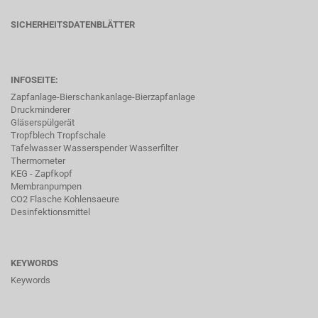
SICHERHEITSDATENBLÄTTER
INFOSEITE:
Zapfanlage-Bierschankanlage-Bierzapfanlage
Druckminderer
Gläserspülgerät
Tropfblech Tropfschale
Tafelwasser Wasserspender Wasserfilter
Thermometer
KEG - Zapfkopf
Membranpumpen
CO2 Flasche Kohlensaeure
Desinfektionsmittel
KEYWORDS
Keywords