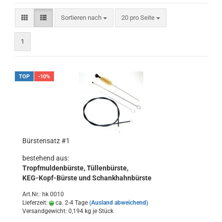
Sortieren nach
pro Seite
Sortieren nach
20 pro Seite
1
TOP
-10%
Bürstensatz #1
bestehend aus:
Tropfmuldenbürste, Tüllenbürste,
KEG-Kopf-Bürste und Schankhahnbürste
Art.Nr.: hk 0010
Lieferzeit:
ca. 2-4 Tage
(Ausland abweichend)
Versandgewicht:
0,194
kg je Stück