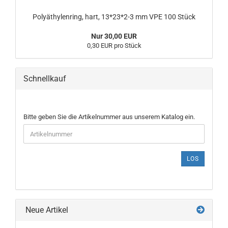
Polyäthylenring, hart, 13*23*2-3 mm VPE 100 Stück
Nur 30,00 EUR
0,30 EUR pro Stück
Schnellkauf
BITTE
Bitte geben Sie die Artikelnummer aus unserem Katalog ein.
GEBEN
SIE
DIE
ARTIKELNUMMER
LOS
AUS
UNSEREM
KATALOG
EIN.
Neue Artikel