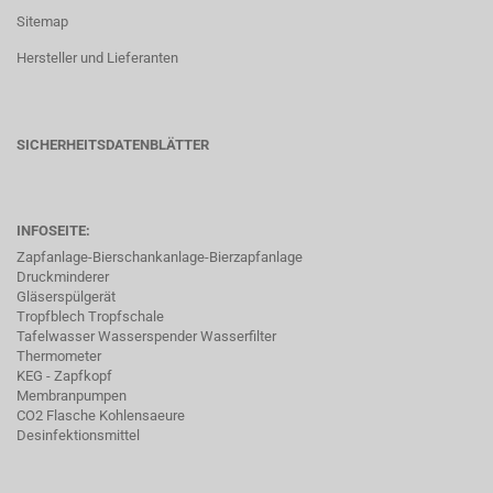
Sitemap
Hersteller und Lieferanten
SICHERHEITSDATENBLÄTTER
INFOSEITE:
Zapfanlage-Bierschankanlage-Bierzapfanlage
Druckminderer
Gläserspülgerät
Tropfblech Tropfschale
Tafelwasser Wasserspender Wasserfilter
Thermometer
KEG - Zapfkopf
Membranpumpen
CO2 Flasche Kohlensaeure
Desinfektionsmittel