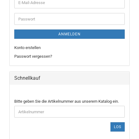
E-
Mail-
Adresse
Passwort
ANMELDEN
Konto erstellen
Passwort vergessen?
Schnellkauf
BITTE
Bitte geben Sie die Artikelnummer aus unserem Katalog ein.
GEBEN
SIE
DIE
ARTIKELNUMMER
LOS
AUS
UNSEREM