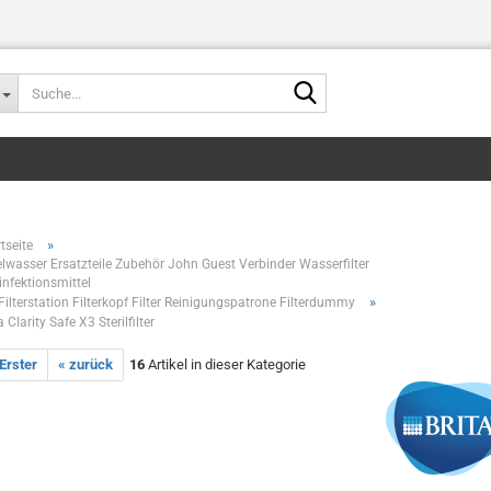
Suche...
»
tseite
elwasser Ersatzteile Zubehör John Guest Verbinder Wasserfilter
infektionsmittel
minderer,Bierfassent
»
Filterstation Filterkopf Filter Reinigungspatrone Filterdummy
a Clarity Safe X3 Sterilfilter
 Erster
« zurück
16
Artikel in dieser Kategorie