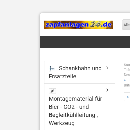
Alle
Star
Schankhahn und
Taf
Ersatzteile
Des
»
Brit
«
Montagematerial für
Bier - CO2 - und
Begleitkühlleitung ,
Werkzeug