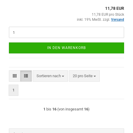
11,78 EUR
11,78 EUR pro Stück
inkl. 19% MwSt. zzgl.
Versand
IN DEN WARENKORB
Sortieren nach
pro Seite
Sortieren nach
20 pro Seite
1
1
bis
16
(von insgesamt
16
)