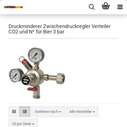
Druckminderer Zwischendruckregler Verteiler
CO2 und N² für Bier 3 bar
Sortieren nach
Sortieren nach
Alle Hersteller
pro Seite
20 pro Seite