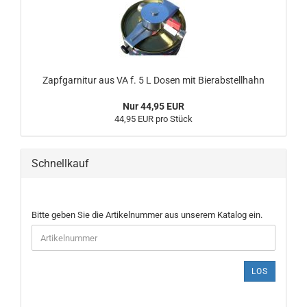
Zapfgarnitur aus VA f. 5 L Dosen mit Bierabstellhahn
Nur 44,95 EUR
44,95 EUR pro Stück
Schnellkauf
BITTE
Bitte geben Sie die Artikelnummer aus unserem Katalog ein.
GEBEN
SIE
DIE
ARTIKELNUMMER
LOS
AUS
UNSEREM
KATALOG