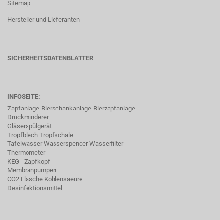
Sitemap
Hersteller und Lieferanten
SICHERHEITSDATENBLÄTTER
INFOSEITE:
Zapfanlage-Bierschankanlage-Bierzapfanlage
Druckminderer
Gläserspülgerät
Tropfblech Tropfschale
Tafelwasser Wasserspender Wasserfilter
Thermometer
KEG - Zapfkopf
Membranpumpen
CO2 Flasche Kohlensaeure
Desinfektionsmittel