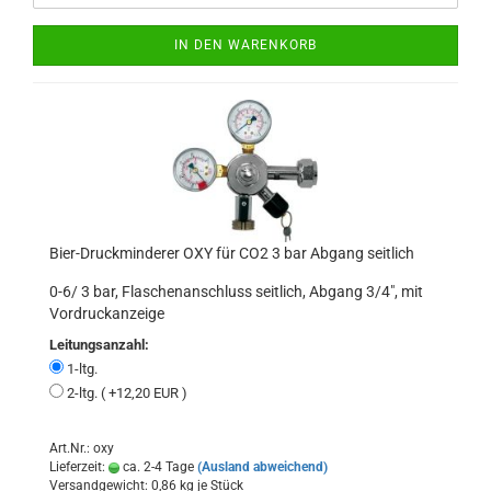
IN DEN WARENKORB
Bier-Druckminderer OXY für CO2 3 bar Abgang seitlich
0-6/ 3 bar, Flaschenanschluss seitlich, Abgang 3/4", mit
Vordruckanzeige
Leitungsanzahl:
1-ltg.
2-ltg. ( +12,20 EUR )
Art.Nr.: oxy
Lieferzeit:
ca. 2-4 Tage
(Ausland abweichend)
Versandgewicht:
0,86
kg je Stück