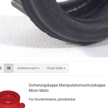
Sortieren nach
pro Seite
Sortieren nach
20 pro Seite
Sicherungskappe Manipulationsschutzkappe
Micro Matic
Für Druckminderer, plombierbar