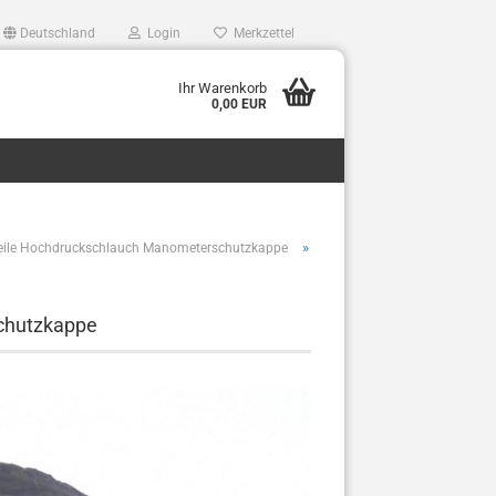
Deutschland
Login
Merkzettel
Ihr Warenkorb
0,00 EUR
»
tzteile Hochdruckschlauch Manometerschutzkappe
lüfter,bierkuehler,bierleitungsreinigung,Bierpumpe,Bierschankanlage,Biersc
chutzkappe