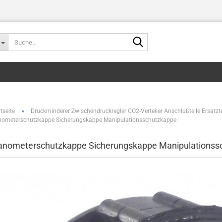
Suche...
»
tseite
Druckminderer Zwischendruckregler CO2-Verteiler Anschlußteile Ersa
ometerschutzkappe Sicherungskappe Manipulationsschutzkappe
minderer,Bierfassent
nometerschutzkappe Sicherungskappe Manipulationss