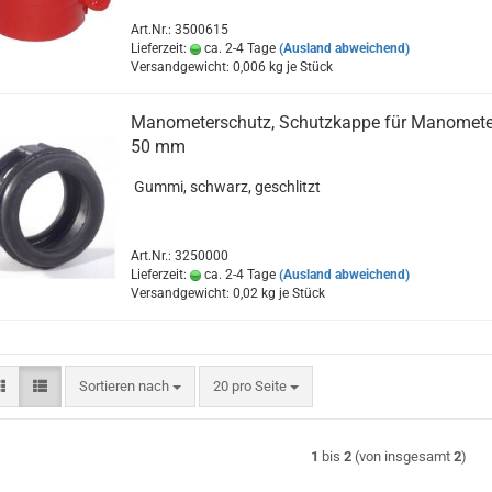
Art.Nr.: 3500615
Lieferzeit:
ca. 2-4 Tage
(Ausland abweichend)
Versandgewicht:
0,006
kg je Stück
Manometerschutz, Schutzkappe für Manomete
50 mm
Gummi, schwarz, geschlitzt
Art.Nr.: 3250000
Lieferzeit:
ca. 2-4 Tage
(Ausland abweichend)
Versandgewicht:
0,02
kg je Stück
Sortieren nach
pro Seite
Sortieren nach
20 pro Seite
1
bis
2
(von insgesamt
2
)