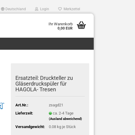
Deutschland
Login
Merkzettel
Ihr Warenkorb
0,00 EUR
Ersatzteil: Druckteller zu
lüfter,bierkuehler,bierleitungsreinigung,Bierpumpe,Bierschankanlage,Biersc
Gläserdruckspüler für
HAGOLA- Tresen
Art.Nr.:
zsagd21
Lieferzeit:
ca. 2-4 Tage
(Ausland abweichend)
Versandgewicht:
0.08
kg je Stück