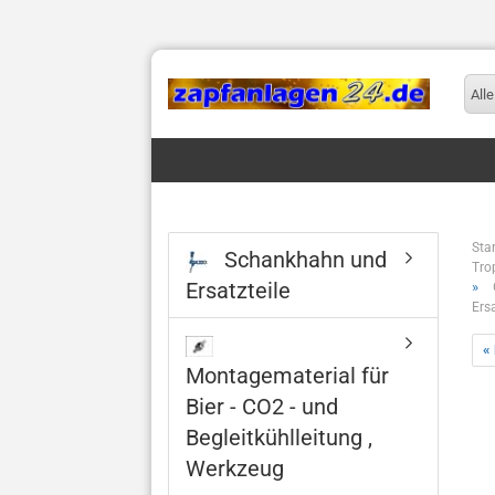
Alle
Star
Schankhahn und
Tro
Ersatzteile
»
Ers
«
Montagematerial für
Bier - CO2 - und
Begleitkühlleitung ,
Werkzeug