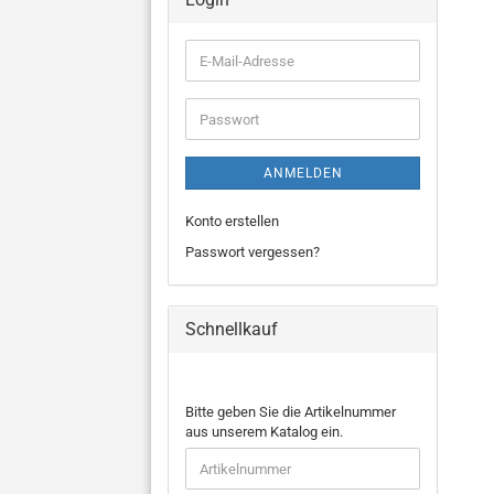
E-
Mail-
Adresse
Passwort
ANMELDEN
Konto erstellen
Passwort vergessen?
Schnellkauf
BITTE
Bitte geben Sie die Artikelnummer
GEBEN
aus unserem Katalog ein.
SIE
DIE
ARTIKELNUMMER