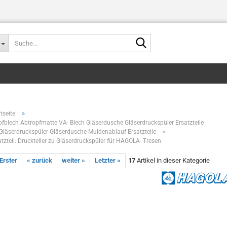
Suche...
»
tseite
pfblech Abtropfmatte VA- Blech Gläserdusche Gläserdruckspüler Ersatzteile
»
minderer,Bierfassent
Gläserdruckspüler Gläserdusche Muldenablauf Ersatzteile
atzteil: Druckteller zu Gläserdruckspüler für HAGOLA- Tresen
 Erster
« zurück
weiter »
Letzter »
17
Artikel in dieser Kategorie