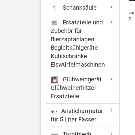
Schanksäule
zur
D= 
Ersatzteile und
Zubehör für
Bierzapfanlagen
Begleitkühlgeräte
Kühlschränke
Eiswürfelmaschinen
Glühweingerät
Glühweinerhitzer -
Ersatzteile
Ansticharmatur
für 5 Liter Fässer
Tropfblech