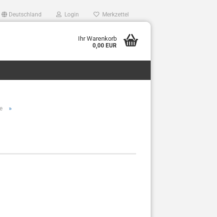
Deutschland
Login
Merkzettel
Ihr Warenkorb
0,00 EUR
»
e
lüfter,bierkuehler,bierleitungsreinigung,Bierpumpe,Bierschankanlage,Biersc