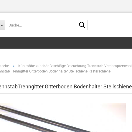
Suche...
»
tseite
Kühlmöbelzubehör Beschläge Beleuchtung Trennstab Verdampferschal
nnstab Trenngitter Gitterboden Bodenhalter Stellschiene Rasterschiene
minderer,Bierfassent
ennstabTrenngitter Gitterboden Bodenhalter Stellschiene