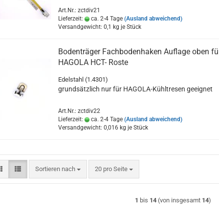
Art.Nr.: zctdiv21
Lieferzeit:
ca. 2-4 Tage
(Ausland abweichend)
Versandgewicht:
0,1
kg je Stück
Bodenträger Fachbodenhaken Auflage oben fü
HAGOLA HCT- Roste
Edelstahl (1.4301)
grundsätzlich nur für HAGOLA-Kühltresen geeignet
Art.Nr.: zctdiv22
Lieferzeit:
ca. 2-4 Tage
(Ausland abweichend)
Versandgewicht:
0,016
kg je Stück
Sortieren nach
pro Seite
Sortieren nach
20 pro Seite
1
bis
14
(von insgesamt
14
)