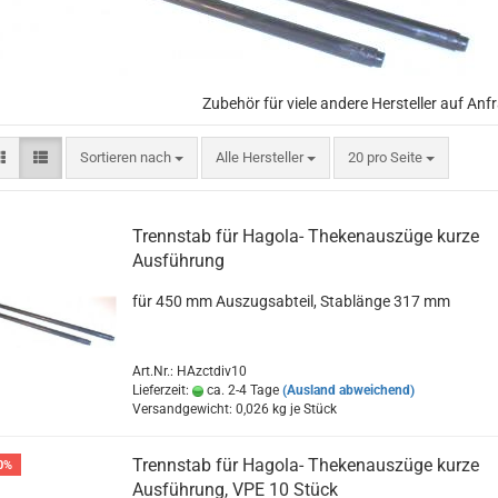
Zubehör für viele andere Hersteller auf Anfr
Sortieren nach
pro Seite
Sortieren nach
Alle Hersteller
20 pro Seite
Trennstab für Hagola- Thekenauszüge kurze
Ausführung
für 450 mm Auszugsabteil, Stablänge 317 mm
Art.Nr.: HAzctdiv10
Lieferzeit:
ca. 2-4 Tage
(Ausland abweichend)
Versandgewicht:
0,026
kg je Stück
Trennstab für Hagola- Thekenauszüge kurze
0%
Ausführung, VPE 10 Stück