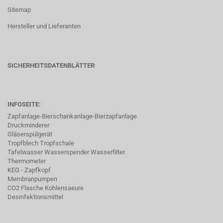
Sitemap
Hersteller und Lieferanten
SICHERHEITSDATENBLÄTTER
INFOSEITE:
Zapfanlage-Bierschankanlage-Bierzapfanlage
Druckminderer
Gläserspülgerät
Tropfblech Tropfschale
Tafelwasser Wasserspender Wasserfilter
Thermometer
KEG - Zapfkopf
Membranpumpen
CO2 Flasche Kohlensaeure
Desinfektionsmittel