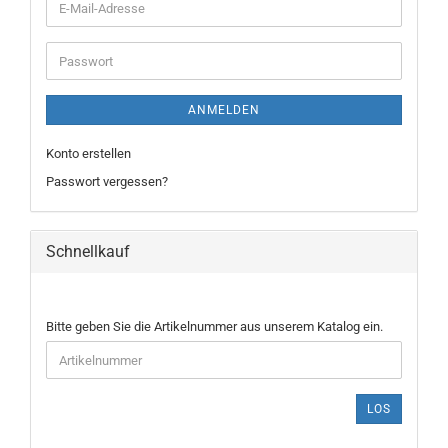
E-
Mail-
Adresse
Passwort
ANMELDEN
Konto erstellen
Passwort vergessen?
Schnellkauf
BITTE
Bitte geben Sie die Artikelnummer aus unserem Katalog ein.
GEBEN
SIE
DIE
ARTIKELNUMMER
LOS
AUS
UNSEREM