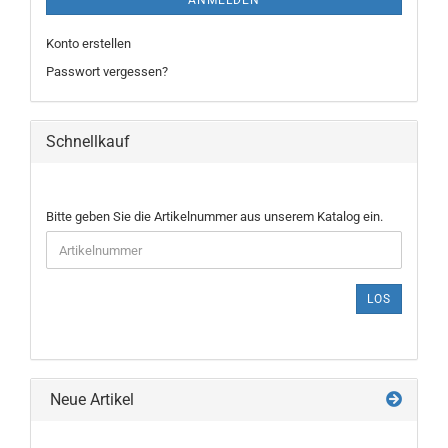
ANMELDEN
Konto erstellen
Passwort vergessen?
Schnellkauf
BITTE
Bitte geben Sie die Artikelnummer aus unserem Katalog ein.
GEBEN
SIE
DIE
ARTIKELNUMMER
LOS
AUS
UNSEREM
KATALOG
EIN.
Neue Artikel