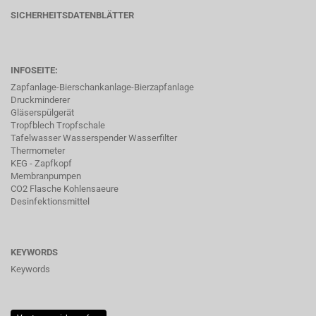
SICHERHEITSDATENBLÄTTER
INFOSEITE:
Zapfanlage-Bierschankanlage-Bierzapfanlage
Druckminderer
Gläserspülgerät
Tropfblech Tropfschale
Tafelwasser Wasserspender Wasserfilter
Thermometer
KEG - Zapfkopf
Membranpumpen
CO2 Flasche Kohlensaeure
Desinfektionsmittel
KEYWORDS
Keywords