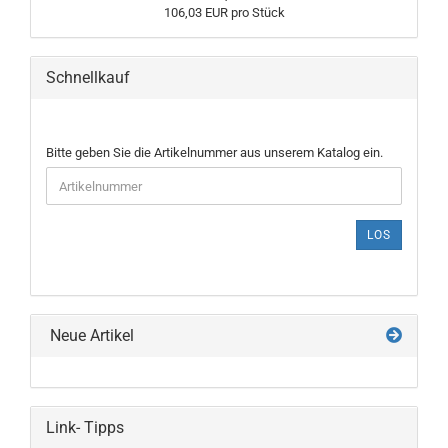
106,03 EUR pro Stück
Schnellkauf
BITTE
Bitte geben Sie die Artikelnummer aus unserem Katalog ein.
GEBEN
SIE
DIE
ARTIKELNUMMER
LOS
AUS
UNSEREM
KATALOG
EIN.
Neue Artikel
Link- Tipps