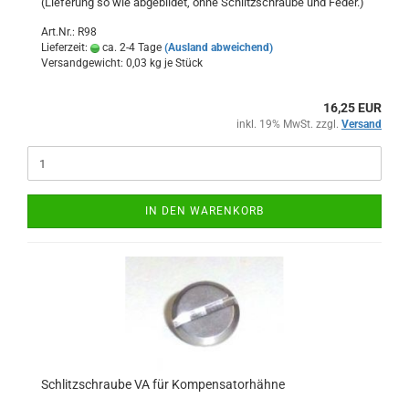
(Lieferung so wie abgebildet, ohne Schlitzschraube und Feder.)
Art.Nr.: R98
Lieferzeit:
ca. 2-4 Tage
(Ausland abweichend)
Versandgewicht:
0,03
kg je Stück
16,25 EUR
inkl. 19% MwSt. zzgl.
Versand
IN DEN WARENKORB
Schlitzschraube VA für Kompensatorhähne