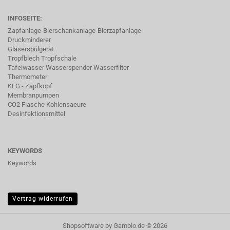
INFOSEITE:
Zapfanlage-Bierschankanlage-Bierzapfanlage
Druckminderer
Gläserspülgerät
Tropfblech Tropfschale
Tafelwasser Wasserspender Wasserfilter
Thermometer
KEG - Zapfkopf
Membranpumpen
CO2 Flasche Kohlensaeure
Desinfektionsmittel
KEYWORDS
Keywords
Vertrag widerrufen
Shopsoftware
by Gambio.de © 2026