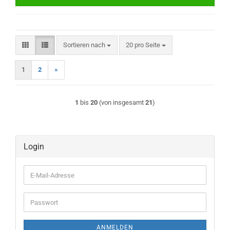
Sortieren nach
pro Seite
Sortieren nach
20 pro Seite
1
2
»
1
bis
20
(von insgesamt
21
)
Login
E-
Mail-
Adresse
Passwort
ANMELDEN