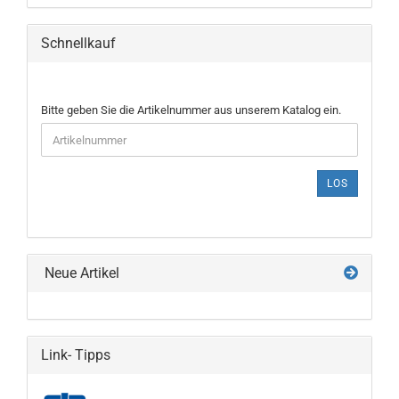
Schnellkauf
BITTE
Bitte geben Sie die Artikelnummer aus unserem Katalog ein.
GEBEN
SIE
DIE
ARTIKELNUMMER
LOS
AUS
UNSEREM
KATALOG
EIN.
Neue Artikel
Link- Tipps