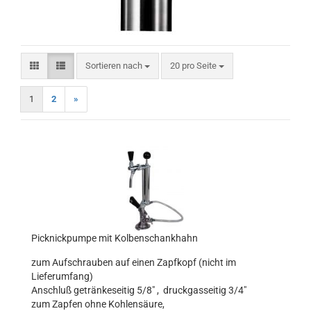
Sortieren nach
pro Seite
Sortieren nach
20 pro Seite
1
2
»
Picknickpumpe mit Kolbenschankhahn
zum Aufschrauben auf einen Zapfkopf (nicht im
Lieferumfang)
Anschluß getränkeseitig 5/8" , druckgasseitig 3/4"
zum Zapfen ohne Kohlensäure,