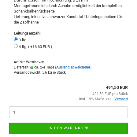
Durchmesser,
Hahnlochbohrung: ø 23 mm
Montagefreundlich durch Abnahmemöglichkeit der kompletten
Schankbalkenrückseite
Lieferung inklusive schwarzer Kunststoff Unterlegscheiben für
die Zapfhähne
Leitungsanzahl:
3-ltg.
4-ltg. ( +16,60 EUR )
Art.Nr.: Westhoven
Lieferzeit:
ca. 2-4 Tage
(Ausland abweichend)
Versandgewicht:
5,6
kg je Stück
491,50 EUR
491,50 EUR pro Stück
inkl. 19% MwSt. zzgl.
Versand
IN DEN WARENKORB