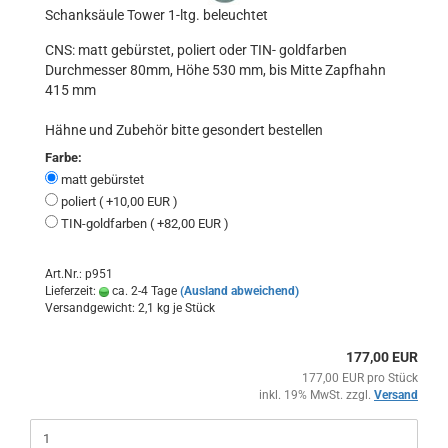
Schanksäule Tower 1-ltg. beleuchtet
CNS: matt gebürstet, poliert oder TIN- goldfarben
Durchmesser 80mm, Höhe 530 mm, bis Mitte Zapfhahn
415 mm
Hähne und Zubehör bitte gesondert bestellen
Farbe:
matt gebürstet
poliert ( +10,00 EUR )
TIN-goldfarben ( +82,00 EUR )
Art.Nr.: p951
Lieferzeit:
ca. 2-4 Tage
(Ausland abweichend)
Versandgewicht:
2,1
kg je Stück
177,00 EUR
177,00 EUR pro Stück
inkl. 19% MwSt. zzgl.
Versand