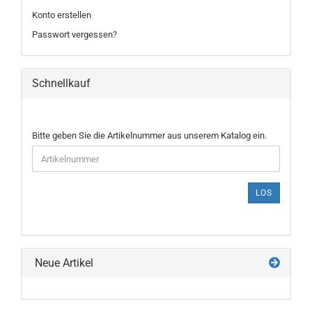
Konto erstellen
Passwort vergessen?
Schnellkauf
BITTE
Bitte geben Sie die Artikelnummer aus unserem Katalog ein.
GEBEN
SIE
DIE
ARTIKELNUMMER
LOS
AUS
UNSEREM
KATALOG
EIN.
Neue Artikel