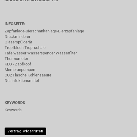
INFOSEITE:
Zapfanlage-Bierschankanlage-Bierzapfanlage
Druckminderer
Gläserspülgerät
Tropfblech Tropfschale
Tafelwasser Wasserspender Wasserfilter
Thermometer
KEG - Zapfkopf
Membranpumpen
CO2 Flasche Kohlensaeure
Desinfektionsmittel
KEYWORDS
Keywords
Vertrag widerrufen