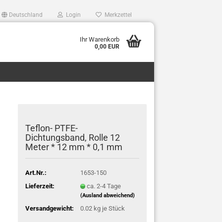
Deutschland
Login
Merkzettel
Ihr Warenkorb
0,00 EUR
Teflon- PTFE-
lüfter,bierkuehler,bierleitungsreinigung,Bierpumpe,Bierschankanlage,Biersc
Dichtungsband, Rolle 12
Meter * 12 mm * 0,1 mm
Art.Nr.:
1653-150
Lieferzeit:
ca. 2-4 Tage
(Ausland abweichend)
Versandgewicht:
0.02
kg je Stück