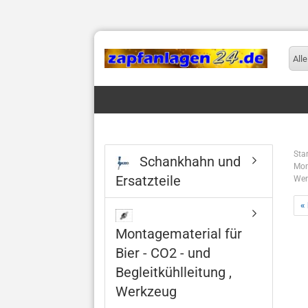
Alle
Star
Schankhahn und
Mon
Ersatzteile
Wer
«
Montagematerial für
Bier - CO2 - und
Begleitkühlleitung ,
Werkzeug