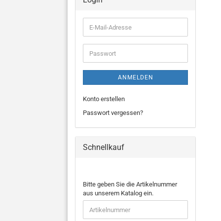
E-
Mail-
Adresse
Passwort
ANMELDEN
Konto erstellen
Passwort vergessen?
Schnellkauf
BITTE
Bitte geben Sie die Artikelnummer
GEBEN
aus unserem Katalog ein.
SIE
DIE
ARTIKELNUMMER