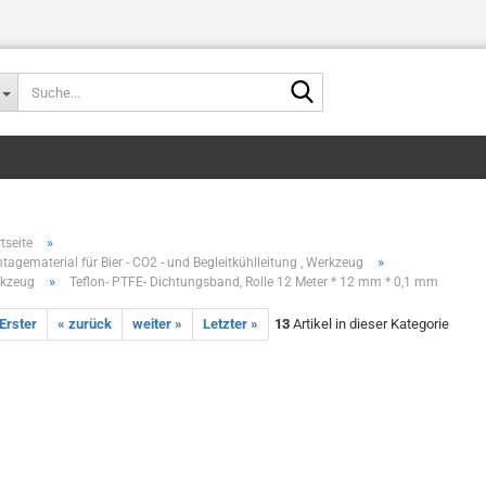
Suche...
»
tseite
»
tagematerial für Bier - CO2 - und Begleitkühlleitung , Werkzeug
»
minderer,Bierfassent
kzeug
Teflon- PTFE- Dichtungsband, Rolle 12 Meter * 12 mm * 0,1 mm
 Erster
« zurück
weiter »
Letzter »
13
Artikel in dieser Kategorie