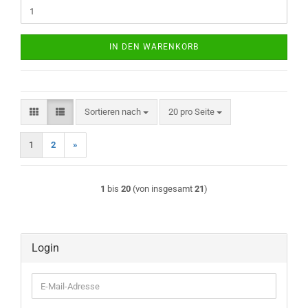
IN DEN WARENKORB
Sortieren nach
pro Seite
Sortieren nach
20 pro Seite
1
2
»
1
bis
20
(von insgesamt
21
)
Login
E-
Mail-