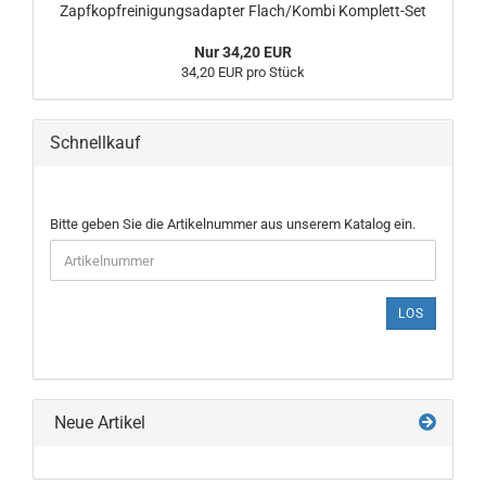
Zapfkopfreinigungsadapter Flach/Kombi Komplett-Set
Nur 34,20 EUR
34,20 EUR pro Stück
Schnellkauf
BITTE
Bitte geben Sie die Artikelnummer aus unserem Katalog ein.
GEBEN
SIE
DIE
ARTIKELNUMMER
LOS
AUS
UNSEREM
KATALOG
EIN.
Neue Artikel