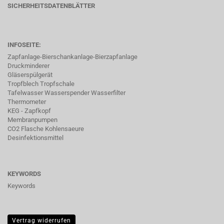
SICHERHEITSDATENBLÄTTER
INFOSEITE:
Zapfanlage-Bierschankanlage-Bierzapfanlage
Druckminderer
Gläserspülgerät
Tropfblech Tropfschale
Tafelwasser Wasserspender Wasserfilter
Thermometer
KEG - Zapfkopf
Membranpumpen
CO2 Flasche Kohlensaeure
Desinfektionsmittel
KEYWORDS
Keywords
Vertrag widerrufen