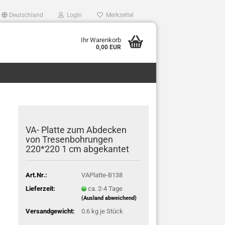
Deutschland
Login
Merkzettel
Ihr Warenkorb
0,00 EUR
VA- Platte zum Abdecken
lüfter,bierkuehler,bierleitungsreinigung,Bierpumpe,Bierschankanlage,Biersc
von Tresenbohrungen
220*220 1 cm abgekantet
Art.Nr.:
VAPlatte-B138
Lieferzeit:
ca. 2-4 Tage
(Ausland abweichend)
Versandgewicht:
0.6
kg je Stück