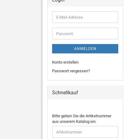
E-
Mail-
Adresse
Passwort
ANMELDEN
Konto erstellen
Passwort vergessen?
Schnellkauf
BITTE
Bitte geben Sie die Artikelnummer
GEBEN
aus unserem Katalog ein.
SIE
DIE
ARTIKELNUMMER