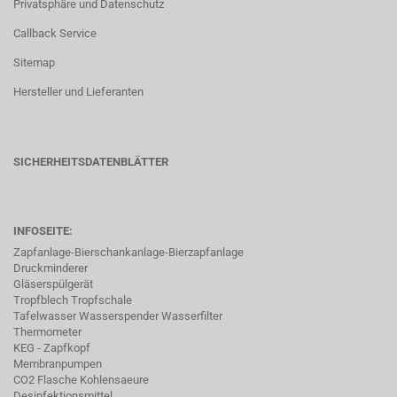
Privatsphäre und Datenschutz
Callback Service
Sitemap
Hersteller und Lieferanten
SICHERHEITSDATENBLÄTTER
INFOSEITE:
Zapfanlage-Bierschankanlage-Bierzapfanlage
Druckminderer
Gläserspülgerät
Tropfblech Tropfschale
Tafelwasser Wasserspender Wasserfilter
Thermometer
KEG - Zapfkopf
Membranpumpen
CO2 Flasche Kohlensaeure
Desinfektionsmittel