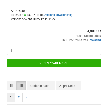
Art.Nr.: S863
Lieferzeit:
ca. 2-4 Tage
(Ausland abweichend)
Versandgewicht:
0,022
kg je Stück
4,80 EUR
4,80 EUR pro Stück
inkl. 19% MwSt. zzgl.
Versand
IN DEN WARENKORB
Sortieren nach
pro Seite
Sortieren nach
20 pro Seite
1
2
»