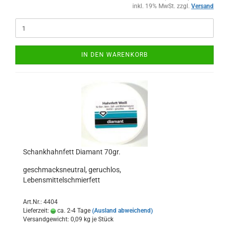
inkl. 19% MwSt. zzgl.
Versand
IN DEN WARENKORB
Schankhahnfett Diamant 70gr.
geschmacksneutral, geruchlos,
Lebensmittelschmierfett
Art.Nr.: 4404
Lieferzeit:
ca. 2-4 Tage
(Ausland abweichend)
Versandgewicht:
0,09
kg je Stück