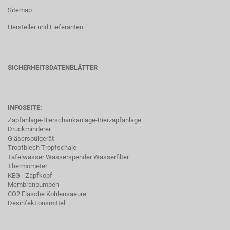
Sitemap
Hersteller und Lieferanten
SICHERHEITSDATENBLÄTTER
INFOSEITE:
Zapfanlage-Bierschankanlage-Bierzapfanlage
Druckminderer
Gläserspülgerät
Tropfblech Tropfschale
Tafelwasser Wasserspender Wasserfilter
Thermometer
KEG - Zapfkopf
Membranpumpen
CO2 Flasche Kohlensaeure
Desinfektionsmittel