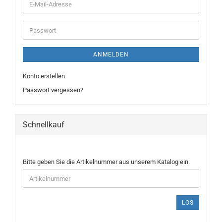
E-
Mail-
Adresse
Passwort
ANMELDEN
Konto erstellen
Passwort vergessen?
Schnellkauf
BITTE
Bitte geben Sie die Artikelnummer aus unserem Katalog ein.
GEBEN
SIE
DIE
ARTIKELNUMMER
LOS
AUS
UNSEREM