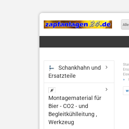
Alle
Star
Schankhahn und
Ers
Ersatzteile
Eis
»
w
Montagematerial für
Bier - CO2 - und
Begleitkühlleitung ,
Werkzeug