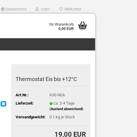
Deutschland
Login
Merkzettel
Ihr Warenkorb
0,00 EUR
Thermostat Eis bis +12°C
lüfter,bierkuehler,bierleitungsreinigung,Bierpumpe,Bierschankanlage,Biersc
Art.Nr.:
K50-NEA
Lieferzeit:
ca. 2-4 Tage
(Ausland abweichend)
Versandgewicht:
0.1
kg je Stück
19,00 EUR