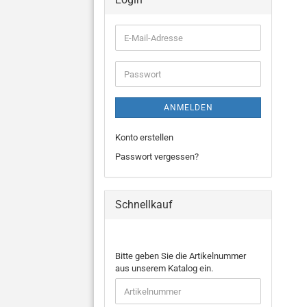
E-
Mail-
Adresse
Passwort
ANMELDEN
Konto erstellen
Passwort vergessen?
Schnellkauf
BITTE
Bitte geben Sie die Artikelnummer
GEBEN
aus unserem Katalog ein.
SIE
DIE
ARTIKELNUMMER