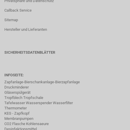
Privatsphäre und Datenschutz
Callback Service
Sitemap
Hersteller und Lieferanten
SICHERHEITSDATENBLÄTTER
INFOSEITE:
Zapfanlage-Bierschankanlage-Bierzapfanlage
Druckminderer
Gläserspülgerät
Tropfblech Tropfschale
Tafelwasser Wasserspender Wasserfilter
Thermometer
KEG - Zapfkopf
Membranpumpen
CO2 Flasche Kohlensaeure
Desinfektionsmittel