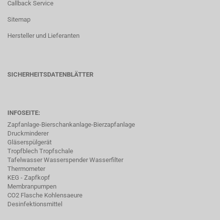
Callback Service
Sitemap
Hersteller und Lieferanten
SICHERHEITSDATENBLÄTTER
INFOSEITE:
Zapfanlage-Bierschankanlage-Bierzapfanlage
Druckminderer
Gläserspülgerät
Tropfblech Tropfschale
Tafelwasser Wasserspender Wasserfilter
Thermometer
KEG - Zapfkopf
Membranpumpen
CO2 Flasche Kohlensaeure
Desinfektionsmittel