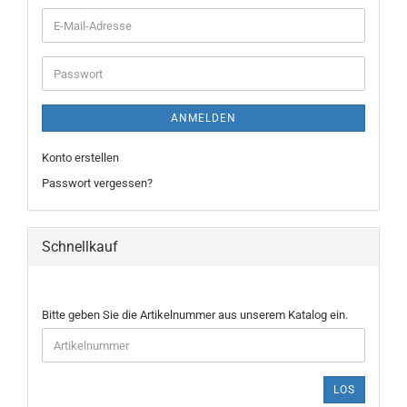
E-
Mail-
Adresse
Passwort
ANMELDEN
Konto erstellen
Passwort vergessen?
Schnellkauf
BITTE
Bitte geben Sie die Artikelnummer aus unserem Katalog ein.
GEBEN
SIE
DIE
ARTIKELNUMMER
LOS
AUS