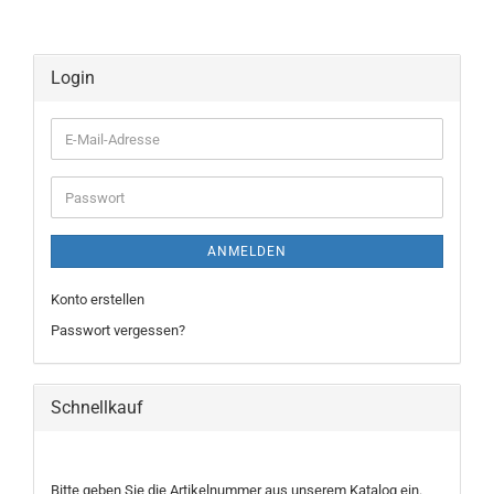
Login
E-
Mail-
Adresse
Passwort
ANMELDEN
Konto erstellen
Passwort vergessen?
Schnellkauf
BITTE
Bitte geben Sie die Artikelnummer aus unserem Katalog ein.